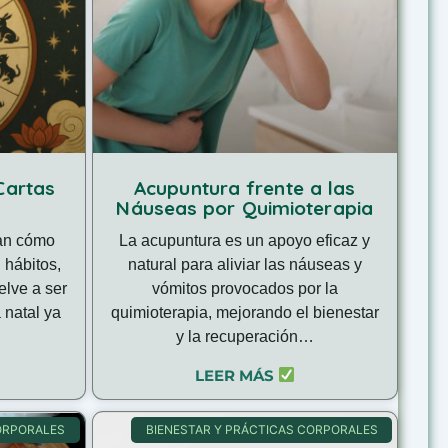
Cartas
Acupuntura frente a las
Náuseas por Quimioterapia
ran cómo
La acupuntura es un apoyo eficaz y
 hábitos,
natural para aliviar las náuseas y
elve a ser
vómitos provocados por la
a natal ya
quimioterapia, mejorando el bienestar
y la recuperación…
LEER MÁS
ORPORALES
BIENESTAR Y PRÁCTICAS CORPORALES