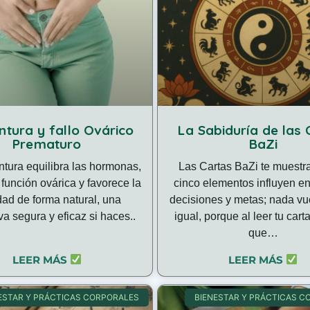
ntura y fallo Ovárico
La Sabiduría de las 
Prematuro
BaZi
tura equilibra las hormonas,
Las Cartas BaZi te muest
 función ovárica y favorece la
cinco elementos influyen en
lidad de forma natural, una
decisiones y metas; nada vu
iva segura y eficaz si haces..
igual, porque al leer tu cart
que…
LEER MÁS
LEER MÁS
ESTAR Y PRÁCTICAS CORPORALES
BIENESTAR Y PRÁCTICAS C