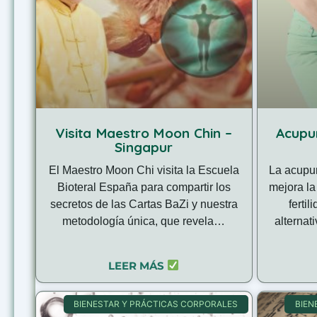
Visita Maestro Moon Chin –
Acupu
Singapur
El Maestro Moon Chi visita la Escuela
La acupun
Bioteral España para compartir los
mejora la
secretos de las Cartas BaZi y nuestra
ferti
metodología única, que revela…
alternat
LEER MÁS
BIENESTAR Y PRÁCTICAS CORPORALES
BIEN