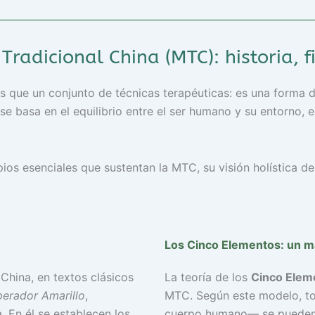
Tradicional China (MTC): historia, fi
que un conjunto de técnicas terapéuticas: es una forma de
se basa en el equilibrio entre el ser humano y su entorno, e
ipios esenciales que sustentan la MTC, su visión holística d
Los Cinco Elementos: un ma
China, en textos clásicos
La teoría de los
Cinco Elem
erador Amarillo
,
MTC. Según este modelo, to
. En él se establecen los
cuerpo humano— se pueden c