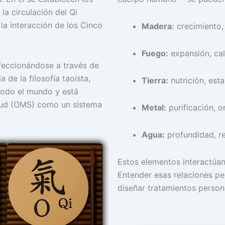
la circulación del Qi
y la interacción de los Cinco
Madera:
crecimiento, f
Fuego:
expansión, cal
rfeccionándose a través de
a de la filosofía taoísta,
Tierra:
nutrición, est
 todo el mundo y está
alud (OMS) como un sistema
Metal:
purificación, o
Agua:
profundidad, res
Estos elementos interactúan
Entender esas relaciones per
diseñar tratamientos person