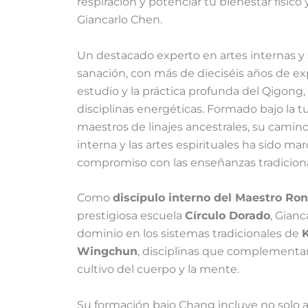
respiración y potenciar tu bienestar físico 
Giancarlo Chen.
Un destacado experto en artes internas y 
sanación, con más de dieciséis años de ex
estudio y la práctica profunda del Qigong, 
disciplinas energéticas. Formado bajo la t
maestros de linajes ancestrales, su camino 
interna y las artes espirituales ha sido mar
compromiso con las enseñanzas tradiciona
Como
discípulo interno del Maestro Ro
prestigiosa escuela
Círculo Dorado
, Gian
dominio en los sistemas tradicionales de
Wingchun
, disciplinas que complementan
cultivo del cuerpo y la mente.
Su formación bajo Chang incluye no solo ar