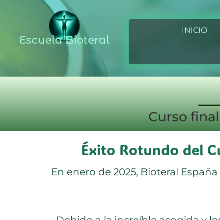
Ir
al
INICIO
contenido
Escuela Bioteral
Curso fina
Éxito Rotundo del C
En enero de 2025, Bioteral España
Debido a la increíble acogida y lo