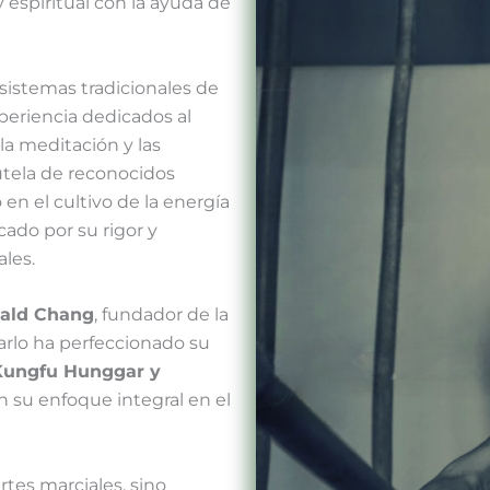
y espiritual con la ayuda de
sistemas tradicionales de
periencia dedicados al
la meditación y las
utela de reconocidos
en el cultivo de la energía
cado por su rigor y
les.
nald Chang
, fundador de la
carlo ha perfeccionado su
Kungfu Hunggar y
 su enfoque integral en el
tes marciales, sino