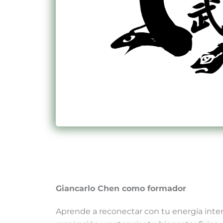
Giancarlo Chen como formador
Aprende a reconectar con tu energía intern