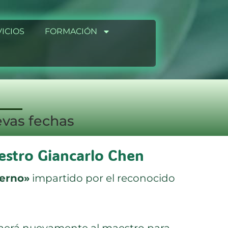
ICIOS
FORMACIÓN
evas fechas
estro Giancarlo Chen
terno»
impartido por el reconocido
aerá nuevamente al maestro para