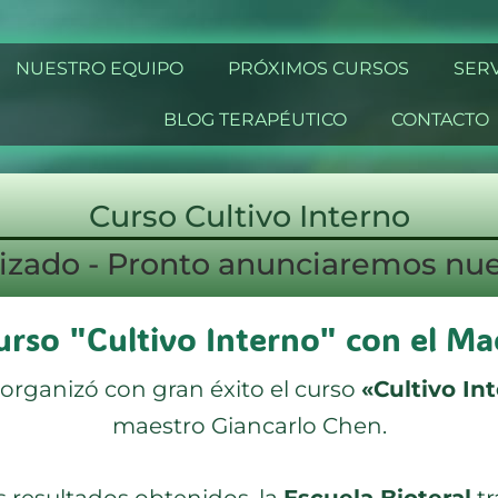
NUESTRO EQUIPO
PRÓXIMOS CURSOS
SERV
BLOG TERAPÉUTICO
CONTACTO
Curso Cultivo Interno
lizado - Pronto anunciaremos nu
urso "Cultivo Interno" con el Ma
 organizó con gran éxito el curso
«Cultivo In
maestro Giancarlo Chen.
s resultados obtenidos, la
Escuela Bioteral
tr