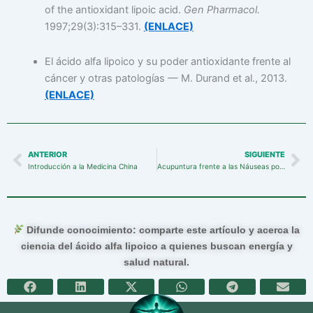
of the antioxidant lipoic acid.
Gen Pharmacol.
1997;29(3):315–331.
(ENLACE)
El ácido alfa lipoico y su poder antioxidante frente al
cáncer y otras patologías — M. Durand et al., 2013.
(ENLACE)
ANTERIOR
SIGUIENTE
Prev
Ne
Introducción a la Medicina China
Acupuntura frente a las Náuseas por Quimioterapia
Difunde conocimiento: comparte este artículo y acerca la
ciencia del ácido alfa lipoico a quienes buscan energía y
salud natural.