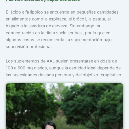
El ácido alfa lipoico se encuentra en pequeñas cantidades
en alimentos como la espinaca, el brócoli, la patata, el
hígado o la levadura de cerveza. Sin embargo, su
concentración en la dieta suele ser baja, por lo que en
algunos casos se recomienda su suplementación bajo
supervisión profesional.
Los suplementos de AAL suelen presentarse en dosis de
100 a 600 mg diarios, aunque la cantidad ideal depende de
las necesidades de cada persona y del objetivo terapéutico.