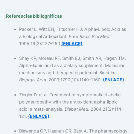
Referencias bibliográficas
Packer L, Witt EH, Tritschler HJ. Alpha-Lipoic Acid as
a Biological Antioxidant.
Free Radic Biol Med.
1995;19(2):227–250.
(ENLACE)
Shay KP, Moreau RF, Smith EJ, Smith AR, Hagen TM.
Alpha-lipoic acid as a dietary supplement: Molecular
mechanisms and therapeutic potential.
Biochim
Biophys Acta.
2009;1790(10):1149–1160.
(ENLACE)
Ziegler D, et al. Treatment of symptomatic diabetic
polyneuropathy with the antioxidant alpha-lipoic
acid: a meta-analysis.
Diabet Med.
2004;21(2):114–
121.
(ENLACE)
Biewenga GP, Haenen GR, Bast A. The pharmacology