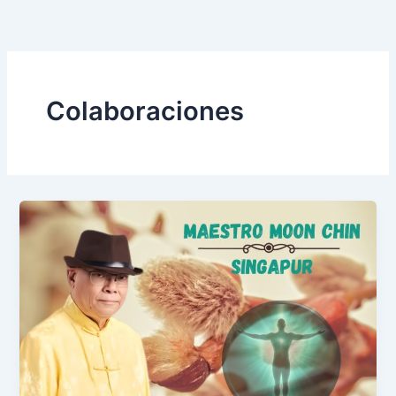
Ir
al
contenido
Colaboraciones
Visita
Maestro
Moon
Chin
–
Singapur